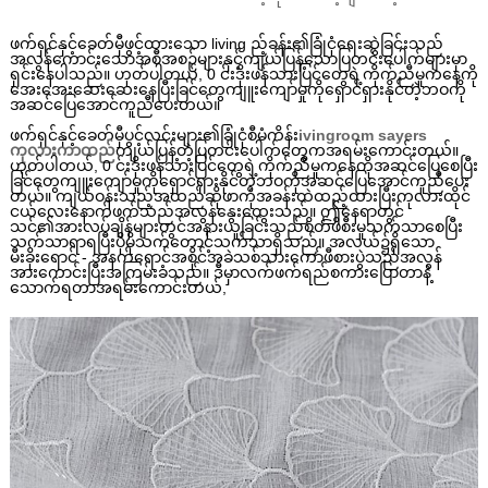
ဖက်ရှင်နှင့်ခေတ်မှီဖွင့်ထားသော living ည့်ခန်း၏ခြုံငုံရေးဆွဲခြင်းသည်
အလွန်ကောင်းသောအစီအစဉ်များနှင့်ကျယ်ပြန့်သောပြတင်းပေါက်များမှာ
ရှင်းနေပါသည်။ ဟုတ်ပါတယ်, 0 င်းဒိုးဖန်သားပြင်တွေရဲ့ကိုက်ညီမှုကနေကို
အေးအေးဆေးဆေးနေပြီးခြင်တွေကျူးကျော်မှုကိုရှောင်ရှားနိုင်တဲ့ဘဝကို
အဆင်ပြေအောင်ကူညီပေးတယ်။
ဖက်ရှင်နှင့်ခေတ်မှီပွင့်လင်းများ၏ခြုံငုံစီမံကိန်း
ivingroom sayers
ကုလားကာထည်
ကျယ်ပြန့်တဲ့ပြတင်းပေါက်တွေကအရမ်းကောင်းတယ်။
ဟုတ်ပါတယ်, 0 င်းဒိုးဖန်သားပြင်တွေရဲ့ကိုက်ညီမှုကနေကိုအဆင်ပြေစေပြီး
ခြင်တွေကျူးကျော်မှုကိုရှောင်ရှားနိုင်တဲ့ဘဝကိုအဆင်ပြေအောင်ကူညီပေး
တယ်။ ကျယ်ဝန်းသည့်အထည်ဆိုဖာကိုအခန်းထဲထည့်ထားပြီးကုလားထိုင်
ငယ်လေးနောက်ဖက်သည်အလွန်နွေးထွေးသည်။ ဤနေရာတွင်
သင်၏အားလပ်ချိန်များတွင်အနားယူခြင်းသည်စိတ်ဖိစီးမှုသက်သာစေပြီး
သက်သာရာရပြီးပိုမိုသက်တောင့်သက်သာရှိသည်။ အလယ်၌ရှိသော
မီးခိုးရောင် - အနက်ရောင်အစိုင်အခဲသစ်သားကော်ဖီစားပွဲသည်အလွန်
အားကောင်းပြီးအကြမ်းခံသည်။ ဒီမှာလက်ဖက်ရည်စကားပြောတာနဲ့
သောက်ရတာအရမ်းကောင်းတယ်,