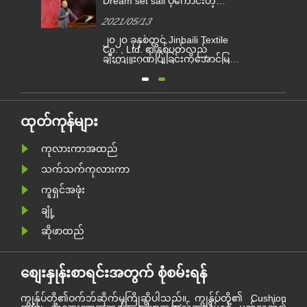
Dream set sail ပိုကောင်းတဲ့
အနာဂတ်ဖန်တီးပါ kimberly-Clark
2021/05/13
အသိအမှတ်ပြုမှုဆု 2020
ား၏
၂၀၂၀ ခုနှစ်တွင် Jinbaili Textile
်
ာ
Co. , Ltd. ၏နှစ်ပတ်လည်
ီး
ချီးကျူးဂုဏ်ပြုခြင်းကိုအောင်မြင်
ား
စွာပြီးဆုံးခဲ့သည်။ Jinbaili
ုင်
၏မိသားစုသည်ယခုနှစ်အတွင်း
ရရှိခဲ့သောအခက်အခဲများနှင့်
အောင်မြင်မှုများကိုပြန်လည်
းနေ
သုံးသပ်ရန်နှင့် ၂၀၂၁ ခုနှစ်ခရီးစဉ်
ား
သစ်ကိုမျှော်လင့်ရန်အတွက်
ထုတ်ကုန်များ
ဟိန်း၌စုရုံးခဲ့ကြသည်။
ကုလားကာအထည်
သက်သက်ကုလားကာ
ကူရှင်အဖုံး
ချုံ့
ဆိုဖာထည်
စျေးနှုန်းစာရင်းအတွက် စုံစမ်းရန်
ကျွန်ုပ်တို့၏ဝက်ဘ်ဆိုက်မှကြိုဆိုပါသည်။ ကျွန်ုပ်တို့၏ Cushion