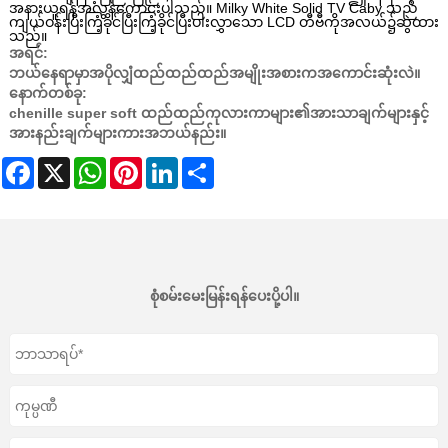
အနားယူရန်အလွန်ကောင်းပါသည်။ Milky White Solid TV Caby သည်
ကျယ်ဝန်းပြီးကြံ့ခိုင်ပြီးကြံ့ခိုင်ပြီးပါးလွှာသော LCD တီဗီကိုအလယ်၌ဆွဲထား
သည်။
အရင်:
ဘယ်နေရာမှာအပိုလျှံထည်ထည်ထည်အမျိုးအစားကအကောင်းဆုံးလဲ။
နောက်တစ်ခု:
chenille super soft ထည်ထည်ကုလားကာများ၏အားသာချက်များနှင့်
အားနည်းချက်များကားအဘယ်နည်း။
Facebook
X
WhatsApp
Pinterest
LinkedIn
Share
စုံစမ်းမေးမြန်းရန်ပေးပို့ပါ။