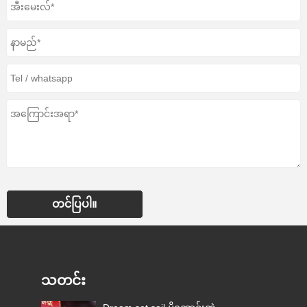
တင်ပြပါ။
သတင်း