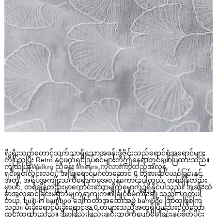
ရိုးရိုးသက်တောင့်သက်သာရှိသောအခန်းဒီဇိုင်းသည်ရောင်စုံအရောင်များ
ကိုပြသပြီး Retro နှင့်ဖက်ရှင်ဒြပ်စင်များကိုဤနေရာတွင်ဖော်ပြထားသည်။
ကျယ်ပြန့်
Walkro ည့်ခန်း sheers ကုလားကာထည်
အလွန်
ရှင်းရှင်းလင်းလင်း, အဖြူရောင်မင်္ဂလာဆောင် 0 တ်စားဆင်ယင်ခြင်းနှင့်
အတူ, အရိပ်အကျိုးသက်ရောက်မှုအလွန်ကောင်းပါတယ်, တစ်ချိန်တည်း
မှာပင်, တစ်ချိန်တည်းမှာကောင်းသောမျက်မှောက်၌ရှိနိုင်ပါသည်။ အခန်းထဲ
မှာအလှဆင်ခြင်းမရှိဘဲမျက်နှာကျက်၏ခြုံငုံစီမံကိန်းချုံ့သည်။ ဟုတ်ပါ
တယ်, built-in bamboo ဒေါက်တာအသေးအဖွဲ bamboo ဒြပ်ထုဖြစ်ကြ
သည်။ မီးခိုးရောင်မီးခိုးရောင်အ 0 တ်များသည်အထူရှိပြီးသေးငယ်သော
ထွင်းထုထားသည်။ ဒီမှာဖြည်းဖြည်းချင်းဘဝကိုပျော်မွေ့ခြင်းနှင့်စိတ်ပိုင်း