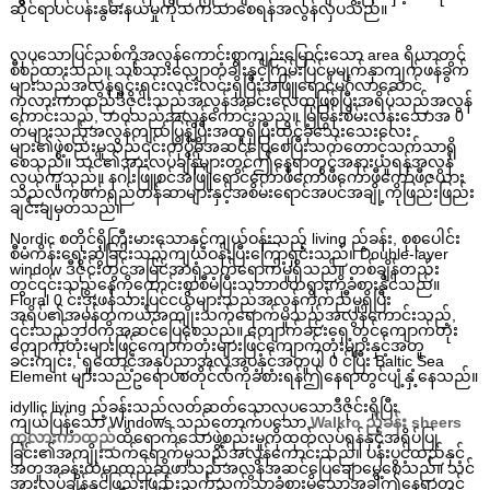
ဆိုင်ရာပင်ပန်းနွမ်းနယ်မှုကိုသက်သာစေရန်အလွန်လှပသည်။
လှပသောပြင်သစ်ကိုအလွန်ကောင်းစွာကျဉ်းမြောင်းသော area ရိယာတွင်
စီစဉ်ထားသည်။ သစ်သားလျှောတံခါးနှင့်ကြမ်းပြင်မှမျက်နှာကျက်ဖန်ခွက်
များသည်အလွန်ရှင်းရှင်းလင်းလင်းရှိပြီးအဖြူရောင်မင်္ဂလာဆောင်
ကုလားကာထည်ဒီဇိုင်းသည်အလွန်အမင်းလေထုဖြစ်ပြီးအရိပ်သည်အလွန်
ကောင်းသည်, ဘဝသည်အလွန်ကောင်းသည်။ မြမြွန်းစိမ်းလန်းသောအ 0
တ်များသည်အလွန်ကျယ်ပြန့်ပြီးအထူရှိပြီးထိုင်ခုံသေးသေးလေး
များ၏ဖွဲ့စည်းမှုသည်၎င်းကိုပိုမိုအဆင်ပြေစေပြီးသက်တောင့်သက်သာရှိ
စေသည်။ သင်၏အားလပ်ချိန်များတွင်ဤနေရာတွင်အနားယူရန်အလွန်
လွယ်ကူသည်။ နဂါးဖြူစင်အဖြူရောင်ကော်ဖီကော်ဖီကော်ဖီကော်ဖီဇယား
သည်လက်ဖက်ရည်တန်ဆာများနှင့်အစိမ်းရောင်အပင်အချို့ကိုဖြည်းဖြည်း
ချင်းချမှတ်သည်။
Nordic စတိုင်ရှိကြီးမားသောနှင့်ကျယ်ဝန်းသည့် living ည့်ခန်း, စုစုပေါင်း
စီမံကိန်းရေးဆွဲခြင်းသည်ကျယ်ဝန်းပြီးကြော့ရှင်းသည်။ Double-layer
window ဒီဇိုင်းတွင်အမြင်အာရုံသက်ရောက်မှုရှိသည်။ တစ်ချိန်တည်း
တွင်၎င်းသည်နေကိုကောင်းစွာစီမံပြီးသဘာဝတရားကိုခံစားနိုင်သည်။
Floral 0 င်းဒိုးဖန်သားပြင်ငယ်များသည်အလွန်ကိုက်ညီမှုရှိပြီး
အရိပ်၏အမှန်တကယ်အကျိုးသက်ရောက်မှုသည်အလွန်ကောင်းသည်,
၎င်းသည်ဘဝကိုအဆင်ပြေစေသည်။ ကျောက်ခင်းရှေ့တွင်ကျောက်တုံး
ကျောက်တုံးများဖြင့်ကျောက်တုံးများဖြင့်ကျောက်တုံးများနှင့်အတူ
ခင်းကျင်း, ရှုထောင့်အနုပညာအလှအပနှင့်အတူပါ 0 င်ပြီး Baltic Sea
Element များသည်ဥရောပစတိုင်လ်ကိုခံစားရန်ဤနေရာတွင်ပျံ့နှံ့နေသည်။
idyllic living ည့်ခန်းသည်လတ်ဆတ်သောလှပသောဒီဇိုင်းရှိပြီး
ကျယ်ပြန့်သော Windows သည်တောက်ပသော,
Walkro ည့်ခန်း sheers
ကုလားကာထည်
ထိရောက်သောဖွဲ့စည်းမှုကိုထုတ်လုပ်ရန်နှင့်အရိပ်ပြု
ခြင်း၏အကျိုးသက်ရောက်မှုသည်အလွန်ကောင်းသည်။ ပန်းပွင့်ထည်နှင့်
အတူအခန်းထဲမှာထည်ဆိုဖာသည်အလွန်အဆင်ပြေချောမွေ့စေသည်။ သင်
အားလပ်ချိန်နှင့်ဖြည်းဖြည်းသက်သက်သာခံစားမိသောအခါဤနေရာတွင်