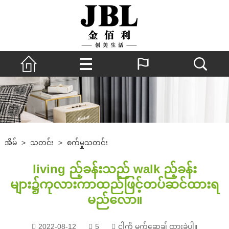
အိမ်
>
သတင်း
>
စက်မှုသတင်း
living ည့်ခန်းသည် walk ည့်ခန်း
များ၌ကုလားကာထည်ဖြင့်တပ်ဆင်ထားရ
မည်လော။
2022-08-12
5
ငါ့ကို မက်ဆေ့ချ် ထားခဲ့ပါ။