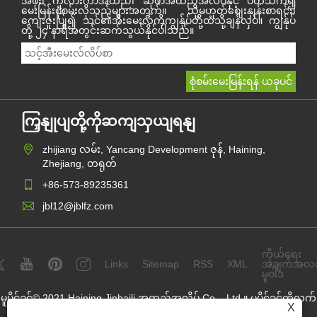
အဖုံး၊ ကုလားကာအထည်၊ ဆိုဖာအထည်အလိပ်နှင့် ပတ်သက်၍
မေးမြန်းစုံစမ်းလိုသည်များအတွက်။ သို့မဟုတ်စျေးနှုန်းစာရင်း၊
ကျေးဇူးပြု၍ သင်၏အီးမေးလ်ကိုကျွန်ုပ်တို့ထံသို့ချန်လှပ်။ ကျွန်ုပ်
တို့ ၂၄ နာရီအတွင်းဆက်သွယ်နိုင်ပါသည်။
ကြှနျုပျတို့ကိုဆကျသှယျရနျ
zhijiang လမ်း, Yancang Development ဇုန်, Haining,
Zhejiang, တရုတ်
+86-573-89235361
jbl12@jblfz.com
ကိုယ်ရေး
Links
Sitemap
RSS
XML
အချက်အလ
မူဝါဒ
မူပိုင်ခွင့်© 2021 Haining Jinbaili အထည်အလိပ် Co. , Ltd ။ မူပိုင်ခွင့်ကိုလက်
X
ဝယ်ထားသည်။