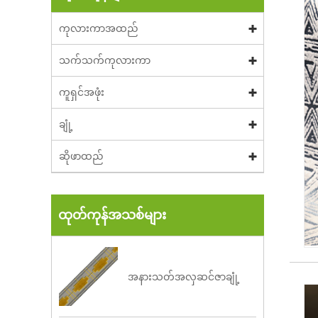
ကုလားကာအထည်
သက်သက်ကုလားကာ
ကူရှင်အဖုံး
ချုံ့
ဆိုဖာထည်
ထုတ်ကုန်အသစ်များ
အနားသတ်အလှဆင်ဇာချုံ့