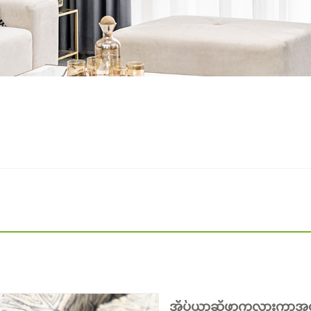
အိပ်ယာဆိုဖာကုလားကာအတွက