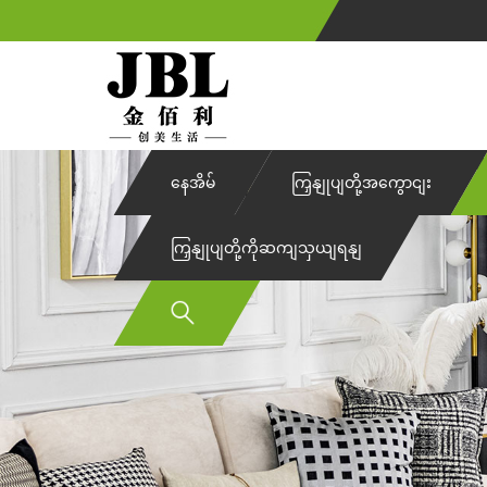
နေအိမ်
ကြှနျုပျတို့အကွောငျး
ကြှနျုပျတို့ကိုဆကျသှယျရနျ