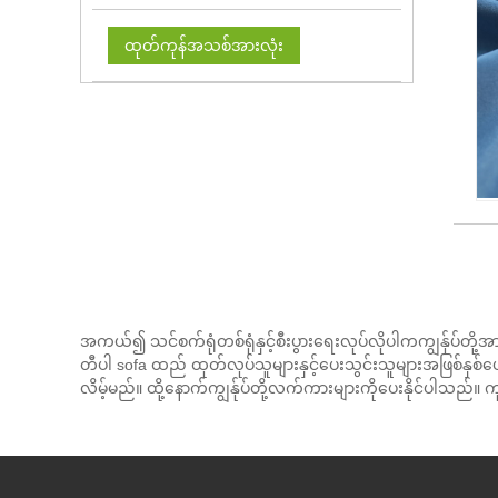
ထုတ်ကုန်အသစ်အားလုံး
အကယ်၍ သင်စက်ရုံတစ်ရုံနှင့်စီးပွားရေးလုပ်လိုပါကကျွန်ုပ်တို့အ
တီပါ sofa ထည် ထုတ်လုပ်သူများနှင့်ပေးသွင်းသူများအဖြစ်နှစ်
လိမ့်မည်။ ထို့နောက်ကျွန်ုပ်တို့လက်ကားများကိုပေးနိုင်ပါသည