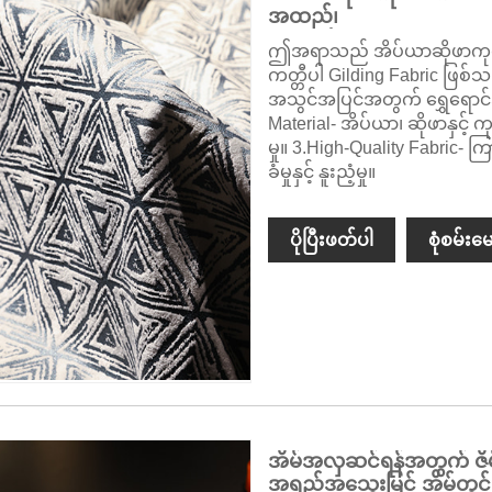
အထည်၊
ဤအရာသည် အိပ်ယာဆိုဖာကုလ
ကတ္တီပါ Gilding Fabric ဖြစ်သ
အသွင်အပြင်အတွက် ရွှေရောင်အဆ
Material- အိပ်ယာ၊ ဆိုဖာနှင
မှု။ 3.High-Quality Fabric
ခံမှုနှင့် နူးညံ့မှု။
ပိုပြီးဖတ်ပါ
စုံစမ်းမေ
အိမ်အလှဆင်ရန်အတွက် ဇိမ်ခံ
အရည်အသွေးမြင့် အိမ်တွင်