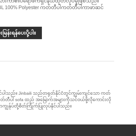
ကုလားကာ၏ပရော်ဖက်ရှင်နယ်ထုတ်လုပ်မှုဖြစ်သည်။
BL 100% Polyester ကတ်တီပါကတ်တီပါကာဖာဆင်
းမြန်းရန်ပေးပို့ပါ။
းနိုင်ပါသည်။ Jinbaili သည်တရုတ်နိုင်ငံတွင်ကျွမ်းကျင်သော ကတ်
။ ကတ်တီပါ sofa ထည် အမြောက်အများကိုသင်ဝယ်ဖို့လိုကောင်းလို
်ုပ်တို့စိတ်ကြိုက်ပြုလုပ်နိုင်ပါသည်။