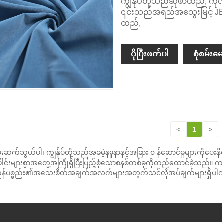
ကျွန်ုပ်တို့သည်ဆိုဖာထည်, 
၎င်းသည်အရည်အသွေးမြင့် J
ထည်,
ပိုပြီးဖတ်ပါ
စုံစမ်းမေ
<
1
>
ားဆက်သွယ်ပါ၊ ကျွန်ုပ်တို့သည်အခမဲ့နမူနာနှင့်အခြား ၀ န်ဆောင်မှုများကိုပေ
ပေါင်းများစွာအတွေ့အကြုံရှိပြီးပြည့်စုံသောစနစ်တစ်ခုကိုတည်ထောင်ခဲ့သည်
်။ ကုန်ပစ္စည်း၏အသေးစိတ်အချက်အလက်များအတွက်သင်လိုအပ်ချက်များရှိပါကကျွန