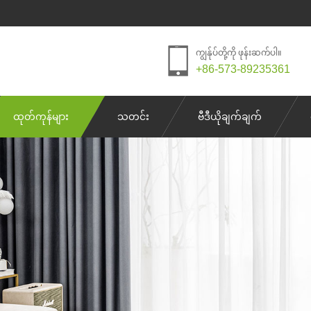
ကျွန်ုပ်တို့ကို ဖုန်းဆက်ပါ။
+86-573-89235361
ထုတ်ကုန်များ
သတင်း
ဗီဒီယိုချက်ချက်