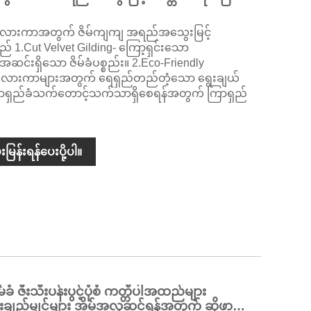
ားကာအတွက် ဇိမ်ကျကျ အရည်အသွေးမြင့်
ည် 1.Cut Velvet Gilding- ကြော့ရှင်းသော
င်းရှိသော ဇိမ်ခံပစ္စည်း။ 2.Eco-Friendly
့် ကုလားကာများအတွက် ရေရှည်တည်တံ့သော ရွေးချယ်
- ကြာရှည်ခံသက်တောင့်သက်သာရှိစေရန်အတွက် ကြာရှည်
းမြန်းရန်ပေးပို့ပါ။
 ဇီးသီးပန်းပွင့်ပုံစံ ကတ္တီပါအထည်များ
းချည်မျှင်များ အိမ်အလှဆင်ရန်အတွက် ဆိုဖာ