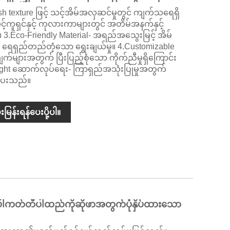
 texture ဖြင့် သင့်အိမ်အလှဆင်မှုတွင် ကျက်သရေရှိ
သင့်ကူရှင်နှင့် ကုလားကာများတွင် အတိမ်အနက်နှင့်
။ 3.Eco-Friendly Material- အရည်အသွေးမြင့် အိမ်
ေရှည်တည်တံ့သော ရွေးချယ်မှု။ 4.Customizable
ချက်များအတွက် ပြီးပြည့်စုံသော ကိုက်ညီမှုရှိကြောင်း
t ဆောက်လုပ်ရေး- ကြာရှည်အသုံးပြုမှုအတွက်
ု ပေးသည်။
းမြန်းရန်ပေးပို့ပါ။
ါကတ်တီပါထည်ကိုဆိုဖာအတွက်ပုံနှိပ်ထားသော