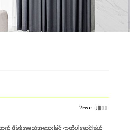
View as
် ဇိမ်ခံအရည်အသွေးမြင့် ကတ္တီပါရောင်ခြယ်