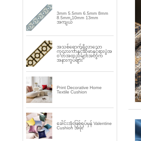
3mm 5.5mm 6.5mm 8mm
8.5mm 10mm 13mm
အကျယ်
အသစ်ရောက်ရှိလာသော
ကုလားကာနှင့်ဆိုဖာနှင့်စားပွဲအ
၀ တ်အထည်များအတွက်
အနားကွပ်များ
Print Decorative Home
Textile Cushion
ခေါင်းအုံးဖြစ်ရပ်မှန် Valentine
Cushion အဖုံး