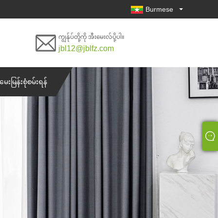
Burmese
ကျွန်ုပ်တို့ကို အီးမေးလ်ပို့ပါ။
jbl12@jblfz.com
မေးမြန်းစုံစမ်းရန်