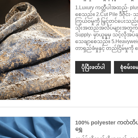
များနှင့် ကုလားကာများ
1.Luxury ကတ္တီပါအထည်- plush
စေသည်။ 2.Cut Pile ဒီဇိုင်း- 
ကြွယ်ဝမှုကို မြှင့်တင်ပေးသည်
သုံးအထည်အလိပ်များအတွက် ရ
Supply- မှာယူမှုမှ သင့်လိုအပ်
သေချာစေသည်။ 5.Heavyweigh
တာရှည်ခံမှုနှင့် တည်ငြိမ်မှုကိ
ပိုပြီးဖတ်ပါ
စုံစမ်းမေ
100% polyester ကတ်တီပ
ရွှေ