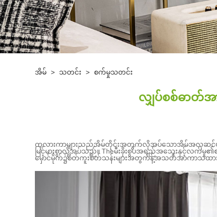
အိမ်
>
သတင်း
>
စက်မှုသတင်း
လျှပ်စစ်ဓာတ
ကုလားကာများသည်အိမ်တိုင်းအတွက်လိုအပ်သောအိမ်အလှဆင်ပ
မြင့်မားစွာလိုအပ်သည်။ The
မီးခိုးစွပ်
အရည်အသွေးနှင့်လက်မှု၏စ
မှောင်မိုက်၌စိတ်ကူးစိတ်သန်းများအတွက်န့်အသတ်အာကာသထားခ