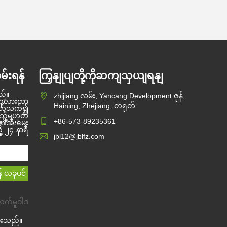
မ်းရန်
ကြှနျုပျတို့ကိုဆကျသှယျရနျ
ည်။
zhijiang လမ်း, Yancang Development ဇုန်,
 ကုလားကာ
Haining, Zhejiang, တရုတ်
ပတ်သက်၍
သို့မဟုတ်
+86-573-89235361
်၏အီးမေး
ို့ ၂၄ နာရီ
jbl12@jblfz.com
က်မူဝါဒ
်ထားသည်။