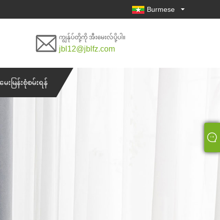
Burmese
ကျွန်ုပ်တို့ကို အီးမေးလ်ပို့ပါ။
jbl12@jblfz.com
မေးမြန်းစုံစမ်းရန်