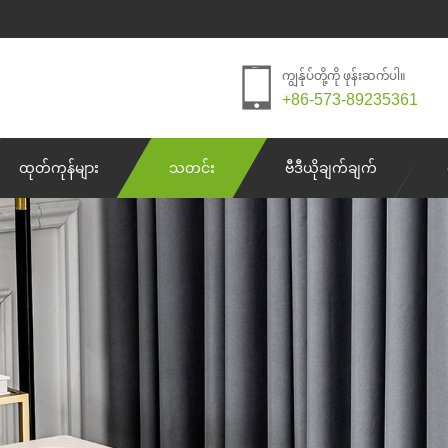
ကျွန်ုပ်တို့ကို ဖုန်းဆက်ပါ။
+86-573-89235361
ထုတ်ကုန်များ
သတင်း
ဗီဒီယိုချက်ချက်