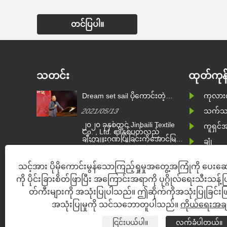
တင်ပြပါ။
သတင်း
ထုတ်ကုန်
ပ်
Dream set sail ပိုကောင်းတဲ့
ကုလာ
းဆောင်
အနာဂတ်ဖန်တီးပါ kimberly-Clark
2021/05/13
သက်သ
ားကာ
အသိအမှတ်ပြုမှုဆု 2020
လိပ်များ၏
၂၀၂၀ ခုနှစ်တွင် Jinbaili Textile
မှတ်သည်
ကူရှင်အ
ရှားသော
Co. , Ltd. ၏နှစ်ပတ်လည်
ံနေရပြီး
ချီးကျူးဂုဏ်ပြုခြင်းကိုအောင်မြင်
ချုံ့
ချက်များ
စွာပြီးဆုံးခဲ့သည်။ Jinbaili
ဆောင်နိုင်
၏မိသားစုသည်ယခုနှစ်အတွင်း
ဆိုဖာ
းသူ
ရရှိခဲ့သောအခက်အခဲများနှင့်
သင့်အား ပိုမိုကောင်းမွန်သောကြည့်ရှုမှုအတွေ့အကြုံကို ပေ
လာခြင်း
အောင်မြင်မှုများကိုပြန်လည်
ွေ့လျားနေ
သုံးသပ်ရန်နှင့် ၂၀၂၁ ခုနှစ်ခရီးစဉ်
ကို ပိုင်းခြားစိတ်ဖြာပြီး အကြောင်းအရာကို ပုဂ္ဂိုလ်ရေးသီးသန့်ပြ
ိုးအစား
သစ်ကိုမျှော်လင့်ရန်အတွက်
့်
ဟိန်း၌စုရုံးခဲ့ကြသည်။
တ်ကီးများကို အသုံးပြုပါသည်။ ဤဆိုက်ကိုအသုံးပြုခြင်းဖြင့်
....
အသုံးပြုမှုကို သင်သဘောတူပါသည်။
ကိုယ်ရေးအခ
မူပိုင်
ငြင်းပယ်ပါ။
လက်ခံပါတယ်။