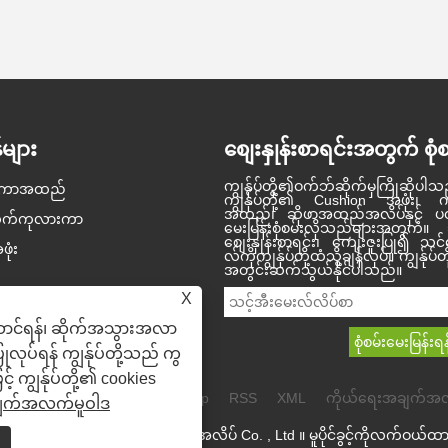
များ
စျေးနှုန်းစာရင်းအတွက် စုံစ
ကျွန်ုပ်တို့၏ဝက်ဘ်ဆိုက်မှကြိုဆိုပါသ
းကာအထည်
အတွင်းခန်းအထည်အလိပ်
Dream set sail ပိုကောင်းတဲ့
ကျွန်ုပ်တို့၏ Cushion အဖုံး၊
များ၏အနာဂတ်ကို စွမ်းဆောင်
အနာဂတ်ဖန်တီးပါ kimberly-Clark
အထည်၊ ဆိုဖာအထည်အလိပ်နှင့် 
က်ကုလားကာ
2026/06/01
2021/05/13
မေးမြန်းစုံစမ်းလိုသည်များအတွက်။ 
ရည်မြင့်မားသော ကုလားကာ
အသိအမှတ်ပြုမှုဆု 2020
စျေးနှုန်းစာရင်း၊ ကျေးဇူးပြု၍ သင
အတွင်းပိုင်း အထည်အလိပ်များ၏
၂၀၂၀ ခုနှစ်တွင် Jinbaili Textile
ဖုံး
အထည်များဖြင့် သတ်မှတ်သည်
လ်ကိုကျွန်ုပ်တို့ထံသို့ချန်လှပ်။ ကျွန်ုပ်တ
ရှုခင်းသည် သိသာထင်ရှားသော
Co. , Ltd. ၏နှစ်ပတ်လည်
လား။
အတွင်းဆက်သွယ်နိုင်ပါသည်။
အသွင်ကူးပြောင်းမှုကို ခံနေရပြီး
ချီးကျူးဂုဏ်ပြုခြင်းကိုအောင်မြင်
ဗိသုကာဆိုင်ရာ လိုအပ်ချက်များ
စွာပြီးဆုံးခဲ့သည်။ Jinbaili
X
နှင့် အလှတရားနှင့် လုပ်ဆောင်နိုင်
၏မိသားစုသည်ယခုနှစ်အတွင်း
ထည်
စွမ်းများအတွက် စားသုံးသူ
ရရှိခဲ့သောအခက်အခဲများနှင့်
းဆောင်ရန်၊ ဆိုက်အသွားအလာ
နှစ်သက်မှုများ တိုးမြင့်လာခြင်း
အောင်မြင်မှုများကိုပြန်လည်
ကြောင့် ဖြစ်သည်။ ဤရွေ့လျားနေ
သုံးသပ်ရန်နှင့် ၂၀၂၁ ခုနှစ်ခရီးစဉ်
ုလုပ်ရန် ကျွန်ုပ်တို့သည် ကွ
သောကဏ္ဍအတွင်း၊ အမျိုးအစား
သစ်ကိုမျှော်လင့်ရန်အတွက်
တစ်ခုသည် လူနေအိမ်နှင့်
ဟိန်း၌စုရုံးခဲ့ကြသည်။
 ကျွန်ုပ်တို့၏ cookies
စီးပွားရေးဆိုင်ရာနေရာ......
Links
Sitemap
RSS
XML
ကိုယ်ရေးအချက်အလ
ျက်အလက်မူဝါဒ
ခွင့်© 2021 Haining Jinbaili အထည်အလိပ် Co. , Ltd ။ မူပိုင်ခွင့်ကိုလက်ဝယ