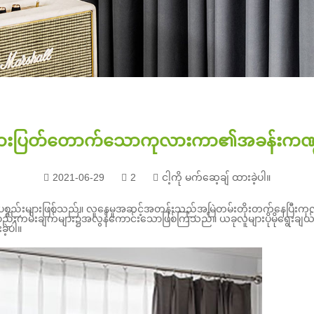
်အားပြတ်တောက်သောကုလားကာ၏အခန်းကဏ္
2021-06-29
2
ငါ့ကို မက်ဆေ့ချ် ထားခဲ့ပါ။
စ္စည်းများဖြစ်သည်။ လူနေမှုအဆင့်အတန်းသည်အမြဲတမ်းတိုးတက်နေပြီ
ည်းကမ်းချက်များ၌အလွန်ကောင်းသောဖြစ်ကြသည်။ ယခုလူများပိုမိုရွေးခ
ဲ့ပါ။