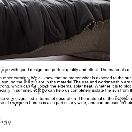
ခိုးစွပ်
with good design and perfect quality and effect. The materials of မီးခို
.
her curtains. We all know that no matter what is exposed to the sun and 
sun, so the မီးခိုးစွပ် are in the material The use and workmanship are 
 strong, which can well block the external solar heat. Whether it is to blo
lly in summer, မီးခိုးစွပ် can help us completely isolate the sun from 
so very diversified in terms of decoration. The material of the မီးခိုးစွပ
of မီးခိုးစွပ် in homes is also particularly wide, and can be used in ho
း ၅ ခု