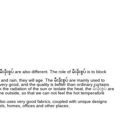
းစွပ် are also different. The role of မီးခိုးစွပ် is to block
rain, they will age. The မီးခိုးစွပ် are mainly used to
very good, and the quality is better than ordinary curtains.
ck the radiation of the sun or isolate the heat, the
မီးခိုးစွပ်
are
the outside, so that we can not feel the hot temperature
် also uses very good fabrics, coupled with unique designs
tels, homes, offices and other places.