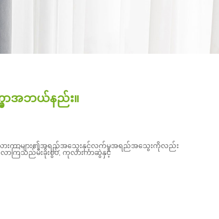
မှာအဘယ်နည်း။
းကုလားကာများ၏အရည်အသွေးနှင့်လက်မှုအရည်အသွေးကိုလည်း
ျယ်လာကြသည်
မီးခိုးစွပ်
, ကုလားကာဆွဲနှင့်