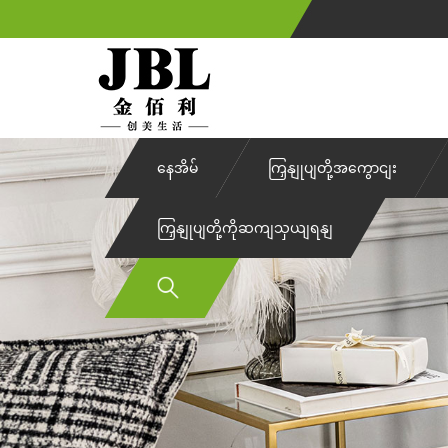
နေအိမ်
ကြှနျုပျတို့အကွောငျး
ကြှနျုပျတို့ကိုဆကျသှယျရနျ