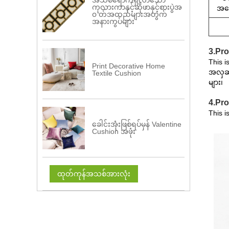
အသစ်ရောက်ရှိလာသော
ကုလားကာနှင့်ဆိုဖာနှင့်စားပွဲအ
အလေ
၀ တ်အထည်များအတွက်
အနားကွပ်များ
3.Pro
This i
Print Decorative Home
အလှဆင
Textile Cushion
များ၊
4.Pr
This i
ခေါင်းအုံးဖြစ်ရပ်မှန် Valentine
Cushion အဖုံး
ထုတ်ကုန်အသစ်အားလုံး