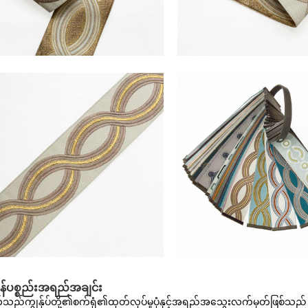
န်ပစ္စည်းအရည်အချင်း
ည်ကျွန်ုပ်တို့၏စက်ရုံ၏ထုတ်လုပ်မှုပုံနှင့်အရည်အသွေးလက်မှတ်ဖြစ်သည်