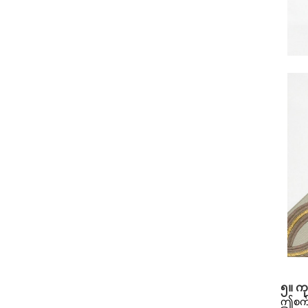
၅။ ကု
ဤစက်သ