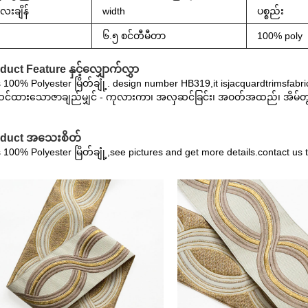
းချိန်
width
ပစ္စည်း
၆.၅ စင်တီမီတာ
100% poly
duct Feature နှင့်လျှောက်လွှာ
s 100% Polyester မြိတ်ချုံ့. design number HB319,it isjacquardtrimsfabri
်ထားသောဇာချည်မျှင် - ကုလားကာ၊ အလှဆင်ခြင်း၊ အဝတ်အထည်၊ အိမ်တ
oduct အသေးစိတ်
s 100% Polyester မြိတ်ချုံ့,see pictures and get more details.contact us