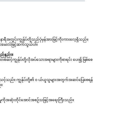
ရီအတွင်းကျွန်ုပ်တို့သည်ပုံမှန်အားဖြင့်ကိုးကားလေ့ရှိသည်။
်အီးမေးလ်ဖြင့်ဆက်သွယ်ပါ။
်မည်နည်း။
းမှတစ်ဆင့်ကျွန်ုပ်တို့လိုအပ်သောအရာများကိုစာရင်း ပေး၍ ဖြစ်စေ
ုပ်သင့်သည်။ ကျွန်ုပ်တို့၏ ၀ ယ်ယူသူများအတွက်အဆင်ပြေစေရန်
်။
မှုကိုအဆုံးတိုင်အောင်အစဉ်သဖြင့်အရေးကြီးသည်။