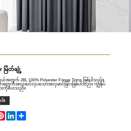
မြိတ်ချုံ့
ယ်အတွက် JBL 100% Polyester Fringe Trims ဖြစ်ပါသည်။
အတွက်အလှဆင်လှပသောအလှဆင်ခြင်းဖြစ်ပါသည်။ ကျွန်ုပ်
ျားကိုပေးသည်။
့ပါ။
atsApp
Pinterest
LinkedIn
Share