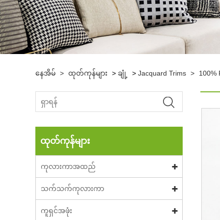
နေအိမ်
>
ထုတ်ကုန်များ
>
ချုံ့
>
Jacquard Trims
>
100% Po
ထုတ်ကုန်များ
ကုလားကာအထည်
သက်သက်ကုလားကာ
ကူရှင်အဖုံး