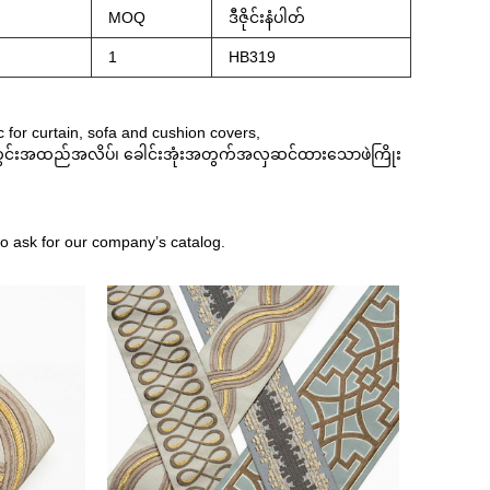
MOQ
ဒီဇိုင်းနံပါတ်
1
HB319
c for curtain, sofa and cushion covers,
ွင်းအထည်အလိပ်၊ ခေါင်းအုံးအတွက်အလှဆင်ထားသောဖဲကြိုး
 to ask for our company’s catalog.