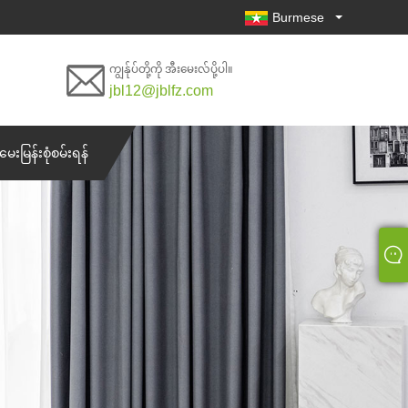
Burmese
ကျွန်ုပ်တို့ကို အီးမေးလ်ပို့ပါ။
jbl12@jblfz.com
မေးမြန်းစုံစမ်းရန်