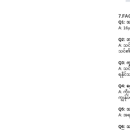
7.FA
Q1: သ
A: 16
Q2: ဘယ
A: သင်
သင်၏မေ
Q3: ကျ
A: သင်
ရနိုင်
Q4: င
A: ကိ
ကျွန်ု
Q5: သ
A: အရ
Q6: သ