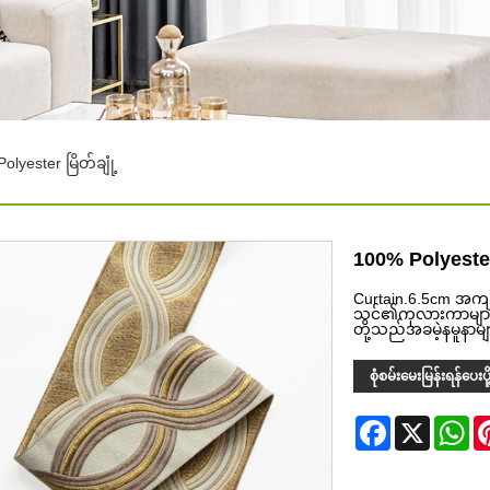
lyester မြိတ်ချုံ့
100% Polyester 
Curtain.6.5cm အကျ
သင်၏ကုလားကာများ
တို့သည်အခမဲ့နမူနာမ
စုံစမ်းမေးမြန်းရန်ပေးပို
Facebook
X
Wh