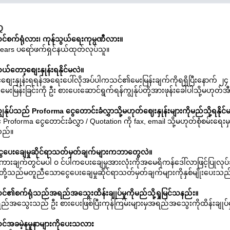
Q
င်စက်ရုံလား၊ ကုန်သွယ်ရေးကုမ္ပဏီလား။
years ပရော်ဖက်ရှင်နယ်ထုတ်လုပ်သူ။
်တော့စျေးနှုန်းရနိုင်မလဲ။
စျေးနှုန်းရရန်အရေးပေါ်လိုအပ်ပါကသင်၏မေးမြန်းချက်ကိုရရှိပြီးနောက် ၂၄ နာ
းမြန်းခြင်းကို ဦး စားပေးဆောင်ရွက်ရန်ကျွန်ုပ်တို့အားဖုန်းခေါ်ပါသို့မဟုတ
ွန်ုပ်သည် Proforma ငွေတောင်းခံလွှာသို့မဟုတ်ဈေးနှုန်းများကိုမည်သို့ရနိုင
 Proforma ငွေတောင်းခံလွှာ / Quotation ကို fax, email သို့မဟုတ်စုံစမ်းရေ
သည်။
ွေပေးချေမှုဆိုင်ရာသတ်မှတ်ချက်များကဘာတွေလဲ။
ုးကားချက်တွင်မပါ ၀ င်ပါကပေးချေမှုအားလုံးကိုအမေရိကန်ဒေါ်လာဖြင့်ပြုလ
ပ်တို့သည်မတူညီသောငွေပေးချေမှုဆိုင်ရာသတ်မှတ်ချက်များကိုနှစ်မျိုးပေးသည
င်၏စက်ရုံသည်အရည်အသွေးထိန်းချုပ်မှုကိုမည်သို့ရှုမြင်သနည်း။
ည်အသွေးသည် ဦး စားပေးဖြစ်ပြီးကုန်ကြမ်းများမှအရည်အသွေးကိုထိန်းချုပ်
င်အခမဲ့နမူနာများကိုပေးသလား