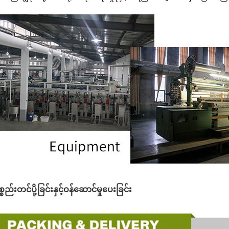
္စည်းတင်ပို့ခြင်းနှင့်ဝန်ဆောင်မှုပေးခြင်း