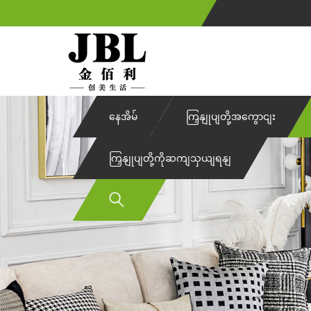
နေအိမ်
ကြှနျုပျတို့အကွောငျး
ကြှနျုပျတို့ကိုဆကျသှယျရနျ