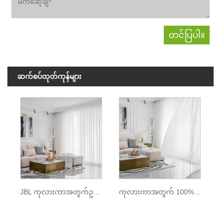
ဆက်စပ်ထုတ်ကုန်များ
JBL ကုလားကာအတွက်ဥရောပစတိုင်ဖြူထည်ထည်ထည်
ကုလားကာအတွက် 100% Polyester Plain သက်သက်အထည်