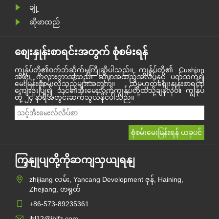
ချုံ့
ဆိုဖာထည်
စျေးနှုန်းစာရင်းအတွက် စုံစမ်းရန်
ကျွန်ုပ်တို့၏ဝက်ဘ်ဆိုက်မှကြိုဆိုပါသည်။ ကျွန်ုပ်တို့၏ Cushion
အဖုံး၊ ကုလားကာအထည်၊ ဆိုဖာအထည်အလိပ်နှင့် ပတ်သက်၍
မေးမြန်းစုံစမ်းလိုသည်များအတွက်။ သို့မဟုတ်စျေးနှုန်းစာရင်း၊
ကျေးဇူးပြု၍ သင်၏အီးမေးလ်ကိုကျွန်ုပ်တို့ထံသို့ချန်လှပ်။ ကျွန်ုပ်
တို့ ၂၄ နာရီအတွင်းဆက်သွယ်နိုင်ပါသည်။
ကြှနျုပျတို့ကိုဆကျသှယျရနျ
zhijiang လမ်း, Yancang Development ဇုန်, Haining,
Zhejiang, တရုတ်
+86-573-89235361
jbl12@jblfz.com