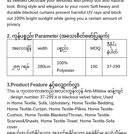
as needed.Decorate your windows with pretty soft and natural
look. Bring style and elegance to your room.Soft heavy and
durable blackout curtains prevent harmful UV rays and block
out 100% bright sunlight while giving you a certain amount of
privacy.
2. ကုန်ပစ္စည်း Parameter (အသေးစိတ်ဖော်ပြချက်)
ဒီဇိုင်း
အလေးချိန်
width
ပစ္စည်း
MOQ
နံပါတ်
100%
၂၈၅ ဂရမ်
280cm
100
37-299
Polyester
3.Product Feature နှင့်လျှောက်လွှာ
This is ကုလားကာအထည်အလင်းတွန်းလှန် Anti-Mildew ဆန့်ကျင်
. design number 37-299,it is blackout velvet fabric,Used
in Home Textile, Sofa, Upholstery, Home Textile-Bedding,
Home Textile-Curtain, Home Textile-Pillow, Home Textile-
Cushion, Home Textile-Blankets/Throws, Home Textile-
Scarves&Shawls, Home Textile-Towel, Home Textile-Sofa
cover.
ရေရှည်တည်တံ့နိုင်သော၊ အသက်ရှူနိုင်သော၊ ရေခံနိုင်မှု၊ နူးညံ့သိမ်မွေ့