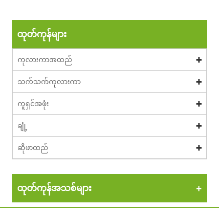
ထုတ်ကုန်များ
ကုလားကာအထည်
သက်သက်ကုလားကာ
ကူရှင်အဖုံး
ချုံ့
ဆိုဖာထည်
ထုတ်ကုန်အသစ်များ