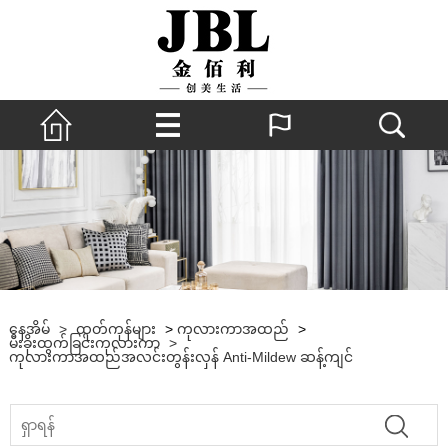
နေအိမ်
>
ထုတ်ကုန်များ
>
ကုလားကာအထည်
>
မီးခိုးထွက်ခြင်းကုလားကာ
>
ကုလားကာအထည်အလင်းတွန်းလှန် Anti-Mildew ဆန့်ကျင်