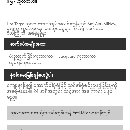
ဖြေ - ဟုတ်တယ်။
Hot Tags: ကုလားကာအထည်အလင်းတွန်းလှန် Anti Anti-Mildew,
တရုတ်, ထုတ်လုပ်သူ, ပေးသွင်းသူများ, စက်ရုံ, လက်ကား,
စိတ်ကြိုက်, အခမဲ့နမူနာ
ဆက်စပ်အမျိုးအစား
မီးခိုးထွက်ခြင်းကုလားကာ
Jacquard ကုလားကာ
လွင်ပြင်ကုလားကာ
စုံစမ်းမေးမြန်းရန်ပေးပို့ပါ။
ကျေးဇူးပြု၍ အောက်ပါပုံစံဖြင့် သင်၏စုံစမ်းမေးမြန်းမှုကို
အခမဲ့ပေးပါ။ 24 နာရီအတွင်း သင့်အား အကြောင်းပြန်ပါ
မည်။