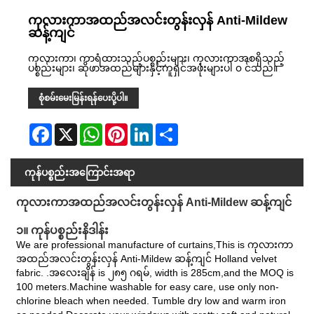
ကုလားကာအထည်အလင်းတွန်းလှန် Anti-Mildew
ဆန့်ကျင်
ကုလားကာ၊ ကာရံထားသည့်ပစ္စည်းများ၊ ကုလားကာအစရှိသည့်
ပစ္စည်းများ၊ ဆိုဖာအထည်များနှင့်ကူရှင်အဖုံးများပါ ၀ င်သည်။
စုံစမ်းမေးမြန်းရန်ပေးပို့ပါ။
Facebook
X
WhatsApp
Pinterest
LinkedIn
Share
ကုန်ပစ္စည်းအကြောင်းအရာ
ကုလားကာအထည်အလင်းတွန်းလှန် Anti-Mildew ဆန့်ကျင်
၁။ ကုန်ပစ္စည်းနိဒါန်း
We are professional manufacture of curtains,This is ကုလားကာ
အထည်အလင်းတွန်းလှန် Anti-Mildew ဆန့်ကျင် Holland velvet
fabric. .အလေးချိန် is ၂၈၅ ဂရမ်, width is 285cm,and the MOQ is
100 meters.Machine washable for easy care, use only non-
chlorine bleach when needed. Tumble dry low and warm iron