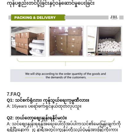
ကုန်ပစ္စည်းတင်ပို့ခြင်းနှင့်ဝန်ဆောင်မှုပေးခြင်း
7.FAQ
Q1: သင်စက်ရုံလား၊ ကုန်သွယ်ရေးကုမ္ပဏီလား။
A: 16years ပရော်ဖက်ရှင်နယ်ထုတ်လုပ်သူ။
Q2: ဘယ်တော့စျေးနှုန်းရနိုင်မလဲ။
A: သင်စျေးနှုန်းရရန်အရေးပေါ်လိုအပ်ပါကသင်၏မေးမြန်းချက်ကို
ရရှိပြီးနောက် ၂၄ နာရီအတွင်းကျွန်ုပ်တို့သည်ပုံမှန်အားဖြင့်ကိုးကား