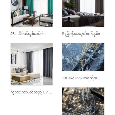
JBL အိပ်ခန်းနှစ်ထပ်ပါသောမီးဖိုချောင်သုံးပစ္စည်းအပြည့်ဖြစ်သည်
S ည့်ခန်းအတွက်ဖက်နှစ်ဖက်စလုံးမှေးမှိန်သောဖက်ရှင်ကုလားကာ
JBL In-Stock အရည်အသွေးမြင့် လက်ရာမြောက်သော ဥရောပစတိုင် ပန်းထိုးထားသော ကုလားကာအတွက် အရည်အသွေးမြင့် ကတ္တီပါထည်ပေါ်ရှိ မြက်ကောက်ကောက်ပုံစံ
ကုလားကာပိတ်ထည် UV ကိုခံနိုင်ရည်ရှိသော Blackout ရေရှည်တည်တံ့သောအစွန်းအထင်းခံသည်