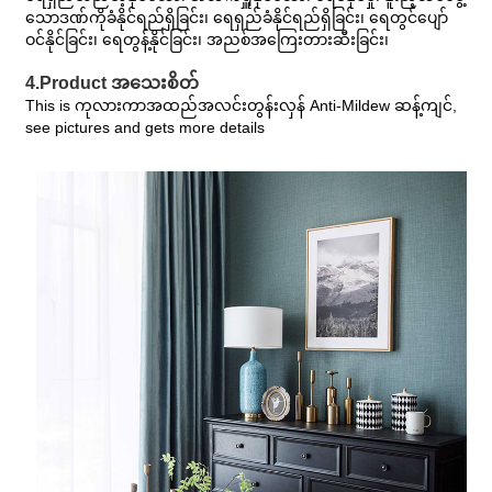
သောဒဏ်ကိုခံနိုင်ရည်ရှိခြင်း၊ ရေရှည်ခံနိုင်ရည်ရှိခြင်း၊ ရေတွင်ပျော်
ဝင်နိုင်ခြင်း၊ ရေတွန့်နိုင်ခြင်း၊ အညစ်အကြေးတားဆီးခြင်း၊
4.Product အသေးစိတ်
This is ကုလားကာအထည်အလင်းတွန်းလှန် Anti-Mildew ဆန့်ကျင်,
see pictures and gets more details