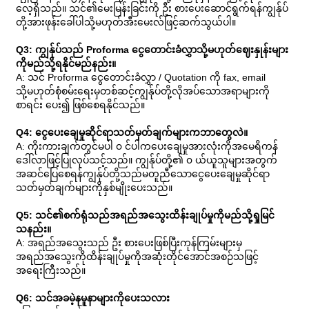
လေ့ရှိသည်။ သင်၏မေးမြန်းခြင်းကို ဦး စားပေးဆောင်ရွက်ရန်ကျွန်ုပ်
တို့အားဖုန်းခေါ်ပါသို့မဟုတ်အီးမေးလ်ဖြင့်ဆက်သွယ်ပါ။
Q3: ကျွန်ုပ်သည် Proforma ငွေတောင်းခံလွှာသို့မဟုတ်ဈေးနှုန်းများ
ကိုမည်သို့ရနိုင်မည်နည်း။
A: သင် Proforma ငွေတောင်းခံလွှာ / Quotation ကို fax, email
သို့မဟုတ်စုံစမ်းရေးမှတစ်ဆင့်ကျွန်ုပ်တို့လိုအပ်သောအရာများကို
စာရင်း ပေး၍ ဖြစ်စေရနိုင်သည်။
Q4: ငွေပေးချေမှုဆိုင်ရာသတ်မှတ်ချက်များကဘာတွေလဲ။
A: ကိုးကားချက်တွင်မပါ ၀ င်ပါကပေးချေမှုအားလုံးကိုအမေရိကန်
ဒေါ်လာဖြင့်ပြုလုပ်သင့်သည်။ ကျွန်ုပ်တို့၏ ၀ ယ်ယူသူများအတွက်
အဆင်ပြေစေရန်ကျွန်ုပ်တို့သည်မတူညီသောငွေပေးချေမှုဆိုင်ရာ
သတ်မှတ်ချက်များကိုနှစ်မျိုးပေးသည်။
Q5: သင်၏စက်ရုံသည်အရည်အသွေးထိန်းချုပ်မှုကိုမည်သို့ရှုမြင်
သနည်း။
A: အရည်အသွေးသည် ဦး စားပေးဖြစ်ပြီးကုန်ကြမ်းများမှ
အရည်အသွေးကိုထိန်းချုပ်မှုကိုအဆုံးတိုင်အောင်အစဉ်သဖြင့်
အရေးကြီးသည်။
Q6: သင်အခမဲ့နမူနာများကိုပေးသလား