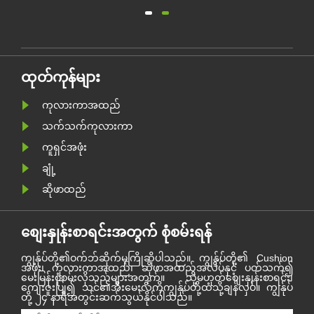
ား
စွာပြီးဆုံးခဲ့သည်။ Jinbaili
ုင်
၏မိသားစုသည်ယခုနှစ်အတွင်း
ရရှိခဲ့သောအခက်အခဲများနှင့်
အောင်မြင်မှုများကိုပြန်လည်
းနေ
သုံးသပ်ရန်နှင့် ၂၀၂၁ ခုနှစ်ခရီးစဉ်
ား
သစ်ကိုမျှော်လင့်ရန်အတွက်
ဟိန်း၌စုရုံးခဲ့ကြသည်။
ထုတ်ကုန်များ
ကုလားကာအထည်
သက်သက်ကုလားကာ
ကူရှင်အဖုံး
ချုံ့
ဆိုဖာထည်
စျေးနှုန်းစာရင်းအတွက် စုံစမ်းရန်
ကျွန်ုပ်တို့၏ဝက်ဘ်ဆိုက်မှကြိုဆိုပါသည်။ ကျွန်ုပ်တို့၏ Cushion
အဖုံး၊ ကုလားကာအထည်၊ ဆိုဖာအထည်အလိပ်နှင့် ပတ်သက်၍
မေးမြန်းစုံစမ်းလိုသည်များအတွက်။ သို့မဟုတ်စျေးနှုန်းစာရင်း၊
ကျေးဇူးပြု၍ သင်၏အီးမေးလ်ကိုကျွန်ုပ်တို့ထံသို့ချန်လှပ်။ ကျွန်ုပ်
တို့ ၂၄ နာရီအတွင်းဆက်သွယ်နိုင်ပါသည်။