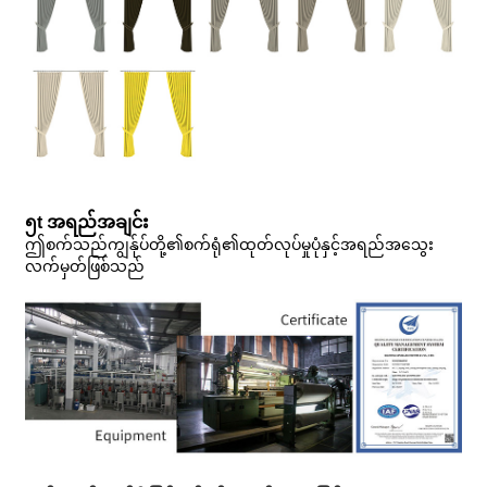
၅
t အရည်အချင်း
ဤစက်သည်ကျွန်ုပ်တို့၏စက်ရုံ၏ထုတ်လုပ်မှုပုံနှင့်အရည်အသွေး
လက်မှတ်ဖြစ်သည်