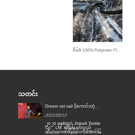
ဇိမ်ခံ 100% Polyester Flannel Gilding Fabric ဇီးပန်းပွင့်ပုံစံ အိပ်ယာ Sofas ကုလားကာအတွက် အိမ်သုံးအ၀တ်အထည်များအတွက် Eco-Friendly အတွက် Eco-friendly
သတင်း
Dream set sail ပိုကောင်းတဲ့
အနာဂတ်ဖန်တီးပါ kimberly-Clark
2021/05/13
အသိအမှတ်ပြုမှုဆု 2020
ား၏
၂၀၂၀ ခုနှစ်တွင် Jinbaili Textile
်
ာ
Co. , Ltd. ၏နှစ်ပတ်လည်
ီး
ချီးကျူးဂုဏ်ပြုခြင်းကိုအောင်မြင်