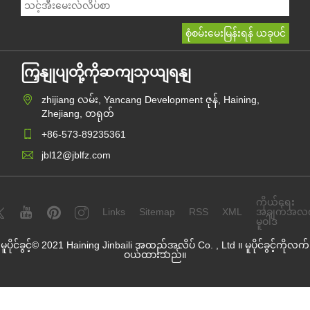
ကြှနျုပျတို့ကိုဆကျသှယျရနျ
zhijiang လမ်း, Yancang Development ဇုန်, Haining,
Zhejiang, တရုတ်
+86-573-89235361
jbl12@jblfz.com
ကိုယ်ရေး
Links
Sitemap
RSS
XML
အချက်အလ
မူဝါဒ
မူပိုင်ခွင့်© 2021 Haining Jinbaili အထည်အလိပ် Co. , Ltd ။ မူပိုင်ခွင့်ကိုလက်
ဝယ်ထားသည်။