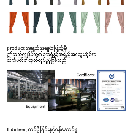
product အရည်အချင်းပြည့်မှီ
ဤသည်ကျွန်ုပ်တို့၏စက်ရုံနှင့်အရည်အသွေးဆိုင်ရာ
လက်မှတ်၏ထုတ်လုပ်မှုပုံဖြစ်သည်
6.deliver, တင်ပို့ခြင်းနှင့်ဝန်ဆောင်မှု