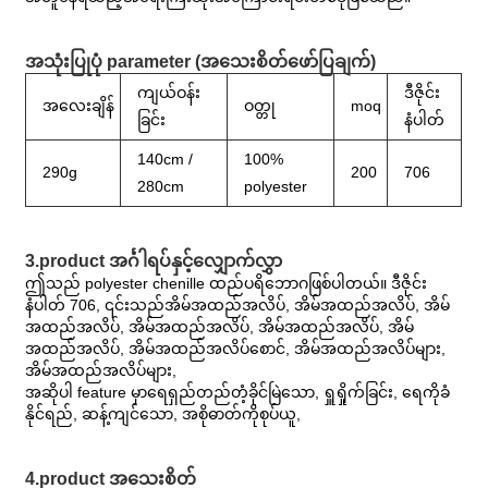
အသုံးပြုပုံ parameter (အသေးစိတ်ဖော်ပြချက်)
ကျယ်ဝန်း
ဒီဇိုင်း
အလေးချိန်
ဝတ္တု
moq
ခြင်း
နံပါတ်
140cm /
100%
290g
200
706
280cm
polyester
3.product အင်္ဂါရပ်နှင့်လျှောက်လွှာ
ဤသည် polyester chenille ထည်ပရိဘောဂဖြစ်ပါတယ်။ ဒီဇိုင်း
နံပါတ် 706, ၎င်းသည်အိမ်အထည်အလိပ်, အိမ်အထည်အလိပ်, အိမ်
အထည်အလိပ်, အိမ်အထည်အလိပ်, အိမ်အထည်အလိပ်, အိမ်
အထည်အလိပ်, အိမ်အထည်အလိပ်စောင်, အိမ်အထည်အလိပ်များ,
အိမ်အထည်အလိပ်များ,
အဆိုပါ feature မှာရေရှည်တည်တံ့ခိုင်မြဲသော, ရှူရှိုက်ခြင်း, ရေကိုခံ
နိုင်ရည်, ဆန့်ကျင်သော, အစိုဓာတ်ကိုစုပ်ယူ,
4.product အသေးစိတ်