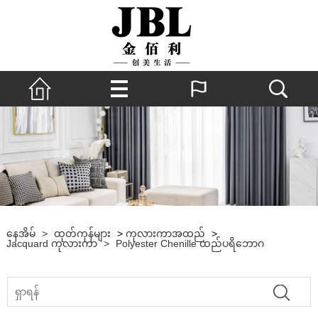
နေအိမ်
>
ထုတ်ကုန်များ
>
ကုလားကာအထည်
>
Jacquard ကုလားကာ
>
Polyester Chenille ထည်ပရိဘောဂ