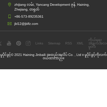
zhijiang လမ်း, Yancang Development ဇုန်, Haining,
Zhejiang, တရုတ်
+86-573-89235361
jbl12@jblfz.com
ကိုယ်ရေး
Links
Sitemap
RSS
XML
အချက်အလ
မူဝါဒ
မူပိုင်ခွင့်© 2021 Haining Jinbaili အထည်အလိပ် Co. , Ltd ။ မူပိုင်ခွင့်ကိုလက်
ဝယ်ထားသည်။