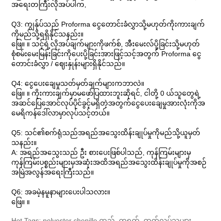
အရေးတကြီးလိုအပ်ပါက,
Q3: ကျွန်ုပ်သည် Proforma ငွေတောင်းခံလွှာသို့မဟုတ်ကိုးကားချက်
ကိုမည်သို့ရရှိနိုင်သနည်း။
ဖြေ။ ။ သင့်ရဲ့လိုအပ်ချက်များကိုဖက်စ်, အီးမေးလ်ပို့ခြင်းသို့မဟုတ်
စုံစမ်းမေးမြန်းခြင်းကိုပေးပို့ခြင်းအားဖြင့်သင့်အတွက် Proforma ငွေ
တောင်းခံလွှာ / ဈေးနှုန်းများရှိနိုင်သည်။
Q4: ငွေပေးချေမှုသတ်မှတ်ချက်များကဘာလဲ။
ဖြေ။ ။ ကိုးကားချက်မှာမဖော်ပြထားဘူးဆိုရင်, ငါတို့ 0 ယ်သူတွေရဲ့
အဆင်ပြေအောင်လုပ်ပိုင်ခွင့်မရှိတဲ့အတွက်ငွေပေးချေမှုအားလုံးကိုအ
မေရိကန်ဒေါ်လာမှာလုပ်သင့်တယ်။
Q5: သင်၏စက်ရုံသည်အရည်အသွေးထိန်းချုပ်မှုကိုမည်သို့ယူမှတ်
သနည်း။
A: အရည်အသွေးသည် ဦး စားပေးဖြစ်ပါသည်, ကုန်ကြမ်းများမှ
ကုန်ကြမ်းပစ္စည်းများမှအဆုံးအထိအရည်အသွေးထိန်းချုပ်မှုကိုအစဉ်
အမြဲအလွန်အရေးကြီးသည်။
Q6: အခမဲ့နမူနာများပေးပါသလား။
ဖြေ။ ။
Hot Tags: polyester chenille ထည်, တရုတ်, ထုတ်လုပ်သူများ,