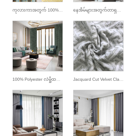
ကုလားကာအတွက် 100% Polyester အထည်အလိပ်ရွှေဆေးရိုက်ထည်
နေအိမ်များအတွက်တာရှည်ခံ Anti-Mildew Window ကုလားကာ
100% Polyester လဲမှို့ထည်ကုလားကာကူရှင်ချုပ်ထည်
Jacquard Cut Velvet Classic Polyester 280cm အကျယ်ကုလားကာအထည်