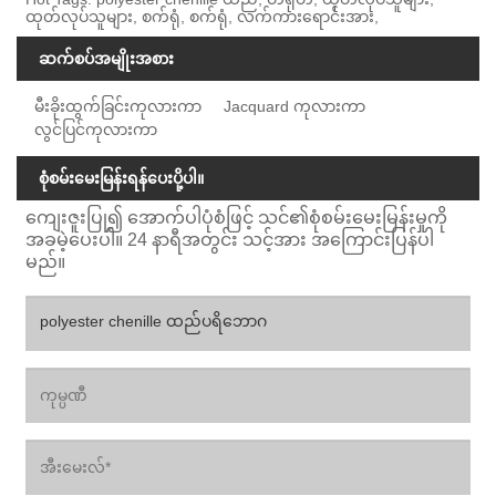
ထုတ်လုပ်သူများ, စက်ရုံ, စက်ရုံ, လက်ကားရောင်းအား,
ဆက်စပ်အမျိုးအစား
မီးခိုးထွက်ခြင်းကုလားကာ
Jacquard ကုလားကာ
လွင်ပြင်ကုလားကာ
စုံစမ်းမေးမြန်းရန်ပေးပို့ပါ။
ကျေးဇူးပြု၍ အောက်ပါပုံစံဖြင့် သင်၏စုံစမ်းမေးမြန်းမှုကို
အခမဲ့ပေးပါ။ 24 နာရီအတွင်း သင့်အား အကြောင်းပြန်ပါ
မည်။