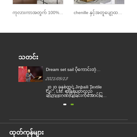
ကုလားကာအတွက် 100% Polyester ပျော့ပျောင်းသော Chenille အထည်
chenille နှင့်အတူပျော့ထည်ထည်
သတင်း
Dream set sail ပိုကောင်းတဲ့
အနာဂတ်ဖန်တီးပါ kimberly-Clark
2021/05/13
အသိအမှတ်ပြုမှုဆု 2020
ား၏
၂၀၂၀ ခုနှစ်တွင် Jinbaili Textile
်
ာ
Co. , Ltd. ၏နှစ်ပတ်လည်
ီး
ချီးကျူးဂုဏ်ပြုခြင်းကိုအောင်မြင်
ား
စွာပြီးဆုံးခဲ့သည်။ Jinbaili
ုင်
၏မိသားစုသည်ယခုနှစ်အတွင်း
ရရှိခဲ့သောအခက်အခဲများနှင့်
အောင်မြင်မှုများကိုပြန်လည်
းနေ
သုံးသပ်ရန်နှင့် ၂၀၂၁ ခုနှစ်ခရီးစဉ်
ား
သစ်ကိုမျှော်လင့်ရန်အတွက်
ဟိန်း၌စုရုံးခဲ့ကြသည်။
ထုတ်ကုန်များ