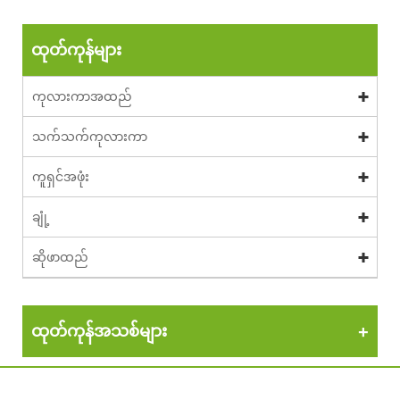
ထုတ်ကုန်များ
ကုလားကာအထည်
သက်သက်ကုလားကာ
ကူရှင်အဖုံး
ချုံ့
ဆိုဖာထည်
ထုတ်ကုန်အသစ်များ