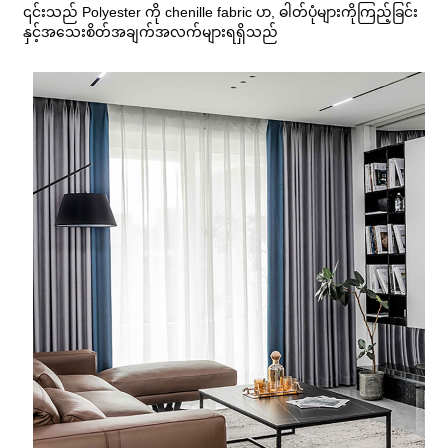
၎င်းသည် Polyester ကို chenille fabric ပာ, ဓါတ်ပုံများကိုကြည့်ခြင်း
နှင့်အသေးစိတ်အချက်အလက်များရရှိသည်