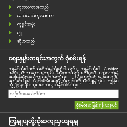
ကုလားကာအထည်
သက်သက်ကုလားကာ
ကူရှင်အဖုံး
ချုံ့
ဆိုဖာထည်
စျေးနှုန်းစာရင်းအတွက် စုံစမ်းရန်
ကျွန်ုပ်တို့၏ဝက်ဘ်ဆိုက်မှကြိုဆိုပါသည်။ ကျွန်ုပ်တို့၏ Cushion
အဖုံး၊ ကုလားကာအထည်၊ ဆိုဖာအထည်အလိပ်နှင့် ပတ်သက်၍
မေးမြန်းစုံစမ်းလိုသည်များအတွက်။ သို့မဟုတ်စျေးနှုန်းစာရင်း၊
ကျေးဇူးပြု၍ သင်၏အီးမေးလ်ကိုကျွန်ုပ်တို့ထံသို့ချန်လှပ်။ ကျွန်ုပ်
တို့ ၂၄ နာရီအတွင်းဆက်သွယ်နိုင်ပါသည်။
ကြှနျုပျတို့ကိုဆကျသှယျရနျ