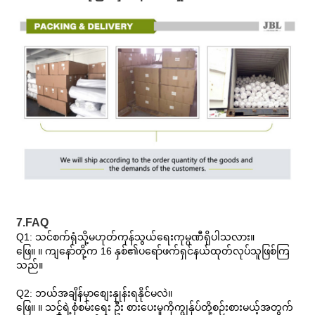
7.FAQ
Q1: သင်စက်ရုံသို့မဟုတ်ကုန်သွယ်ရေးကုမ္ပဏီရှိပါသလား။
ဖြေ။ ။ ကျနော်တို့က 16 နှစ်၏ပရော်ဖက်ရှင်နယ်ထုတ်လုပ်သူဖြစ်ကြ
သည်။
Q2: ဘယ်အချိန်မှာစျေးနှုန်းရနိုင်မလဲ။
ဖြေ။ ။ သင့်ရဲ့စုံစမ်းရေး ဦး စားပေးမှုကိုကျွန်ုပ်တို့စဉ်းစားမယ့်အတွက်