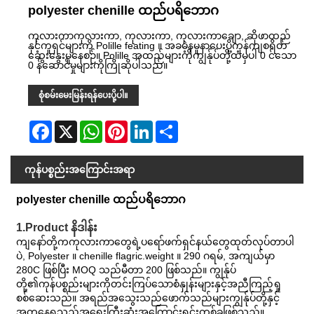
polyester chenille ထည်ပရိဘောဂ
ကုလားကာကုလားကာ, ကုလားကာ, ကုလားကာချော, ဆိုဖာထည်
နှင့်ကူရှင်များကို Polille feating ။ အခမဲ့နမူနာပေးပို့ကုန်ကျစရိတ်
ဆွေးနွေးမှုနေစဉ်။ Polille အထည်များကိုကျွန်ုပ်တို့ထံမှပါ 0 င်သော
0 န်ဆောင်မှုများကိုကြိုဆိုပါသည်။
စုံစမ်းမေးမြန်းရန်ပေးပို့ပါ။
Facebook
X
WhatsApp
Pinterest
LinkedIn
Share
ကုန်ပစ္စည်းအကြောင်းအရာ
polyester chenille ထည်ပရိဘောဂ
1.Product နိဒါန်း
ကျနော်တို့ကကုလားကာတွေရဲ့ပရော်ဖက်ရှင်နယ်တွေထုတ်လုပ်တာပါ
ပဲ, Polyester ။ chenille flagric.weight ။ 290 ဂရမ်, အကျယ်မှာ
280C ဖြစ်ပြီး MOQ သည်မီတာ 200 ဖြစ်သည်။ ကျွန်ုပ်
တို့၏ကုန်ပစ္စည်းများကိုတင်းကြပ်သောစံနှုန်းများနှင့်အညီကြည့်ရှု
စစ်ဆေးသည်။ အရည်အသွေးသည်ဖောက်သည်များကျွန်ုပ်တို့နှင့်
အတူနေရသည့်အရေးကြီးဆုံးအကြောင်းရင်းတစ်ခုဖြစ်သည်။