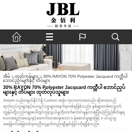
အိမ်
>
ထုတ်ကုန်များ
>
30% RAYON 70% Polyester Jacquard ကတ္တီပါ
ဘောင်ညှပ်များနှင့် တိပ်များ
30% RAYON 70% Polyester Jacquard ကတ္တီပါ ဘောင်ညှပ်
များနှင့် တိပ်များ ထုတ်လုပ်သူများ
Jinbaili သည်တရုတ်နိုင်ငံရှိ Cushion အဖုံး၊ ကုလားကာအထည်၊ ဆိုဖာအထည်
ထုတ်လုပ်သူများနှင့်ပေးသွင်းသူများအနက်မှတစ်ခုဖြစ်သည်။ နှစ်များတစ်လျှောက်
ကျွန်ုပ်တို့သည်ကမ္ဘာပေါ်တွင်ကုန်သွယ်မှုတိုးတက်ကောင်းမွန်လာခဲ့ပြီးယုံကြည်စိတ်ချရ
သောအရည်အသွေးနှင့်ထောက်ထားစာနာသော ၀ န်ဆောင်မှုများဖြင့် ၀ ယ်ယူသူ
အမြောက်အမြားထံမှတညီတညွတ်တည်းချီးမွမ်းခြင်းကိုရရှိခဲ့သည်။