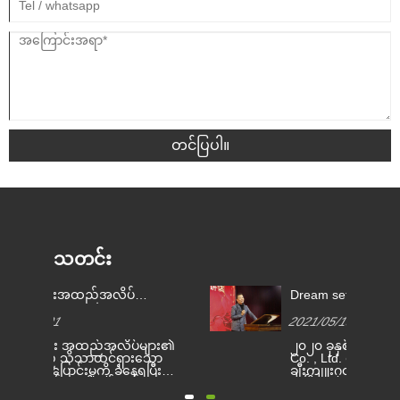
တင်ပြပါ။
သတင်း
Dream set sail ပိုကောင်းတဲ့
အတွင်း
အနာဂတ်ဖန်တီးပါ kimberly-Clark
များ၏အန
2021/05/13
2026/0
အသိအမှတ်ပြုမှုဆု 2020
ရည်မြင
ား၏
၂၀၂၀ ခုနှစ်တွင် Jinbaili Textile
အတွင်း
်
အထည်မျ
ာ
Co. , Ltd. ၏နှစ်ပတ်လည်
ရှုခင်
လား။
ီး
ချီးကျူးဂုဏ်ပြုခြင်းကိုအောင်မြင်
အသွင်ကူး
ား
စွာပြီးဆုံးခဲ့သည်။ Jinbaili
ဗိသုကာဆ
ုင်
၏မိသားစုသည်ယခုနှစ်အတွင်း
နှင့် အလ