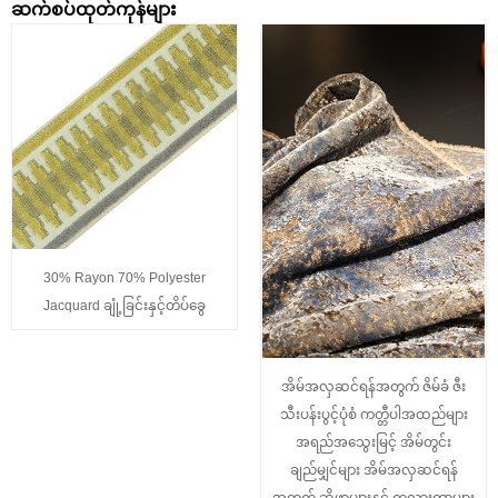
ဆက်စပ်ထုတ်ကုန်များ
30% Rayon 70% Polyester
Jacquard ချုံ့ခြင်းနှင့်တိပ်ခွေ
အိမ်အလှဆင်ရန်အတွက် ဇိမ်ခံ ဇီး
သီးပန်းပွင့်ပုံစံ ကတ္တီပါအထည်များ
အရည်အသွေးမြင့် အိမ်တွင်း
ချည်မျှင်များ အိမ်အလှဆင်ရန်
အတွက် ဆိုဖာများနှင့် ကုလားကာများ