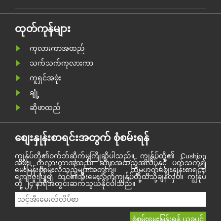
ရရှိခဲ့သောအခက်အခဲများနှင့်
စွမ်းမျ
အောင်မြင်မှုများကိုပြန်လည်
နှစ်သက်မ
းနေ
သုံးသပ်ရန်နှင့် ၂၀၂၁ ခုနှစ်ခရီးစဉ်
ကြောင့်
ား
သစ်ကိုမျှော်လင့်ရန်အတွက်
သောကဏ္
ထုတ်ကုန်များ
ဟိန်း၌စုရုံးခဲ့ကြသည်။
တစ်ခုသည
စီးပွားရ
ကုလားကာအထည်
သက်သက်ကုလားကာ
ကူရှင်အဖုံး
ချုံ့
ဆိုဖာထည်
စျေးနှုန်းစာရင်းအတွက် စုံစမ်းရန်
ကျွန်ုပ်တို့၏ဝက်ဘ်ဆိုက်မှကြိုဆိုပါသည်။ ကျွန်ုပ်တို့၏ Cushion
အဖုံး၊ ကုလားကာအထည်၊ ဆိုဖာအထည်အလိပ်နှင့် ပတ်သက်၍
မေးမြန်းစုံစမ်းလိုသည်များအတွက်။ သို့မဟုတ်စျေးနှုန်းစာရင်း၊
ကျေးဇူးပြု၍ သင်၏အီးမေးလ်ကိုကျွန်ုပ်တို့ထံသို့ချန်လှပ်။ ကျွန်ုပ်
တို့ ၂၄ နာရီအတွင်းဆက်သွယ်နိုင်ပါသည်။