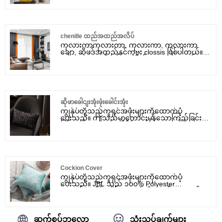
ကုန်ကျစရိတ်ဆွေးနွေးမှုနေစဉ်။
chenille ထည်အထည်အလိပ်
ကုလားကာကုလားကာ, ကုလားကာ, ကုလားကာ
ချော, ဆိုဖဒ်အထည်နှင့်ကူဗူး clossis ဖြစ်ပါတယ်။
အခမဲ့နမူနာပေးပို့ကုန်ကျစရိတ်ဆွေးနွေးမှုနေစဉ်။
ဆိုဖာခေါငျးအုံးဖုံးခေါင်းအုံး
ကျွန်ုပ်တို့သည်ကူရှင်အဖုံးများကိုထောက်ပံ့
ပေးသည်။ ဤသည်မှာကောင်းမွန်သောကြည့်ခြင်း
ဖြစ်သည် JBL 2021 ဒီဇိုင်းသစ် Leopard ဆိုဖာ
ခေါင်းအုံးခေါင်းအုံး။ ထုံးစံအတိုင်းလက်ခံသည်။
Cockion Cover
ကျွန်ုပ်တို့သည်ကူရှင်အဖုံးများကိုထောက်ပံ့
ပေးသည်။ JBL သည် ၁၀၀% Polyester
အထည်အလိပ်ခေါင်းအုံးတွင်သိုလှောင်ထားသည်။
စိတ်ကြိုက်နှစ်သက်သည်။ အရွယ်အစား: 18x18
လက်မ / 45x45 စင်တီမီတာ။
ဆက်စပ်ဘလော့
သုံးသပ်ချက်များ