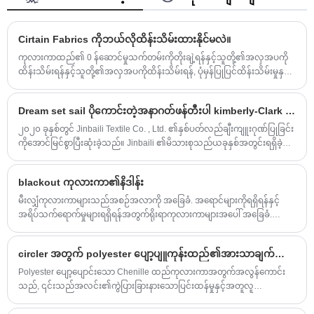
Cirtain Fabrics ကိုဘယ်လိုထိန်းသိမ်းထားနိုင်မလဲ။
ကုလားကာထည်၏ 0 န်ဆောင်မှုသက်တမ်းကိုတိုးချဲ့ရန်နှင့်သူတို့၏အလှအပကို
ထိန်းသိမ်းရန်နှင့်သူတို့၏အလှအပကိုထိန်းသိမ်းရန်, ပုံမှန်ပြုပြင်ထိန်းသိမ်းမှုနှင့်
စောင့်ရှောက်မှုလိုအပ်သည်။ ဒီနေရာမှာအကြံပြုချက်အချို့ရှိပါတယ်:
Dream set sail ပိုကောင်းတဲ့အနာဂတ်ဖန်တီးပါ kimberly-Clark အသိအမှတ်ပြုမှုဆု 2020
၂၀၂၀ ခုနှစ်တွင် Jinbaili Textile Co. , Ltd. ၏နှစ်ပတ်လည်ချီးကျူးဂုဏ်ပြုခြင်း
ကိုအောင်မြင်စွာပြီးဆုံးခဲ့သည်။ Jinbaili ၏မိသားစုသည်ယခုနှစ်အတွင်းရရှိခဲ့
သောအခက်အခဲများနှင့်အောင်မြင်မှုများကိုပြန်လည်သုံးသပ်ရန်နှင့် ၂၀၂၁ ခုနှစ်
ခရီးစဉ်သစ်ကိုမျှော်လင့်ရန်အတွက်ဟိန်း၌စုရုံးခဲ့ကြသည်။
blackout ကုလားကာ၏နိဒါန်း
မီးလျှံကုလားကာများသည်အစဉ်အလာကို အခြေခံ. အရောင်များကိုရရှိရန်နှင့်
အရိပ်သက်ရောက်မှုများရရှိရန်အတွက်ရိုးရာကုလားကာများအပေါ် အခြေခံ.
opaque သို့မဟုတ်ပိုထူသောအထည်များဖြင့်အစားထိုးထားသည်။ ၎င်းသည်
အချို့သောနေရာများ၏အခြေခံလိုအပ်ချက်များကိုဖြည့်ဆည်းပေးနိုင်သည်။
circler အတွက် polyester ပျော့ပျူကုန်းထည်၏အားသာချက်များနှင့်အားနည်းချက်များ:
Polyester ပျော့ပျောင်းသော Chenille ထည်ကုလားကာအတွက်အလွန်ကောင်း
သည်, ၎င်းသည်အလင်း၏ကွဲပြားခြားနားသောပြင်းထန်မှုနှင့်အတူလူ
များ၏လိုအပ်ချက်များကိုဖြည့်ဆည်းရန်အလင်းရောင်,