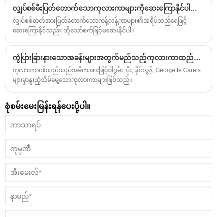
လျှပ်စစ်မီးပြတ်တောက်သောကုလားကာများကိုဆေးကြောနိုင်ပါသလား?
လျှပ်စစ်ဓာတ်အားပြတ်တောက်သောကန့်လန့်ကာများ၏အရိပ်သည်ရေဖြင့်
ဆေးကြောနိုင်သည်။ သို့သော်စက်ဖြင့်မဆေးနိုင်ပါ။
ကွဲပြားခြားနားသောအခန်းများအတွက်မည်သည့်ကုလားကာထည်မျိုးကိုရွေးချယ်သင့်သနည်း။
ကုလားကာ၏ထည်သည်အဓိကအားဖြင့်ဝါဂွမ်း, ပိုး, နိုင်လွန်, Georgette Carets
များမှာနူးညံ့သိမ်မွေ့သောကုလားကာများဖြစ်သည်။
စုံစမ်းမေးမြန်းရန်ပေးပို့ပါ။