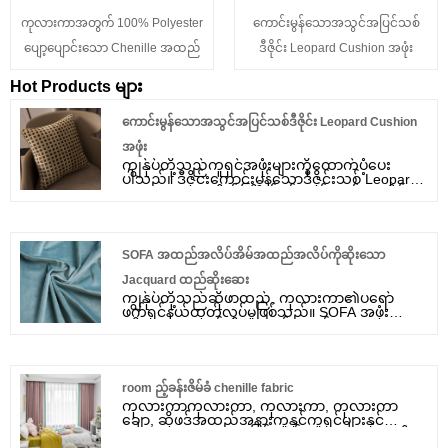
ကုလားကာအတွက် 100% Polyester
ကောင်းမွန်သောအသွင်အပြင်သစ်
ပျော့ပျောင်းသော Chenille အထည်
ဒီဇိုင်း Leopard Cushion အဖုံး
Hot Products များ
ကောင်းမွန်သောအသွင်အပြင်သစ်ဒီဇိုင်း Leopard Cushion
အဖုံး
ကျွန်ုပ်တို့သည်ကူရှင်အဖုံးများကိုထောက်ပံ့ပေး
ပါသည်။ ဒီဇိုင်းကောင်းမွန်သောဒီဇိုင်းသစ် Leopard
Cushion အဖုံး၊ စိတ်ကြိုက်နှစ်သက်လက်ခံမှု၊ ဇိမ်ခံ
ကတ္တီပါ၊ ပြီးပြည့်စုံသောအလှဆင်ခြင်း၊ မင်္ဂလာပွဲ
အတွက်အထူးရွေးချယ်ခြင်း၊
SOFA အထည်အလိပ်အိမ်အထည်အလိပ်ကိုဆိုးသော
Jacquard ထည်ဆိုးဆေး
ကျွန်ုပ်တို့သည်ဆိုဖာထည်, ကုလားကာ၏ပရော်
ဖက်ရှင်နယ်ထုတ်လုပ်မှုဖြစ်သည်။ SOFA အဖုံး
ပရိဘောဂအချည်းနှီးအတွက်အရည်အသွေး
မြင့်မားသော JBL ပျော့ပျိုကတ်တီပါကတ်တီပါကတ်
တီပါထည်ဖြစ်သည်။ SOFA ထည်အိမ်တွင်း
အထည်အလိပ်ကိုကျွန်ုပ်တို့ထံမှဆိုးဆေး Jacquard
ထည်ကိုသောက်ရန်ကြိုဆိုပါသည်။
room ည့်ခန်းဇိမ်ခံ chenille fabric
ကုလားကာကုလားကာ, ကုလားကာ, ကုလားကာ
ချော, ဆိုဖဒ်အထည်အနားကူနှင့်ကူရှင်များနှင့်
cushion coversising ဖြစ်သည်။ အခမဲ့နမူနာပေးပို့