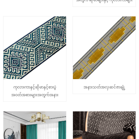
ကုလားကာနှင့်ဆိုဖာနှင့်စားပွဲ
အနားသတ်အလှဆင်ဇာချုံ့
အဝတ်အစားများအတွက်အနား