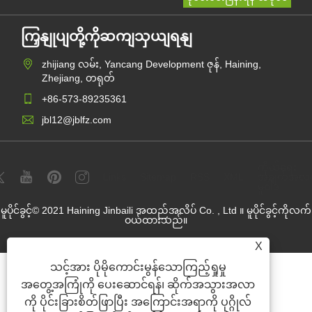
ကြှနျုပျတို့ကိုဆကျသှယျရနျ
zhijiang လမ်း, Yancang Development ဇုန်, Haining,
Zhejiang, တရုတ်
+86-573-89235361
jbl12@jblfz.com
ကိုယ်ရေး
Links
Sitemap
RSS
XML
အချက်အလ
မူဝါဒ
မူပိုင်ခွင့်© 2021 Haining Jinbaili အထည်အလိပ် Co. , Ltd ။ မူပိုင်ခွင့်ကိုလက်
ဝယ်ထားသည်။
X
သင့်အား ပိုမိုကောင်းမွန်သောကြည့်ရှုမှု
အတွေ့အကြုံကို ပေးဆောင်ရန်၊ ဆိုက်အသွားအလာ
ကို ပိုင်းခြားစိတ်ဖြာပြီး အကြောင်းအရာကို ပုဂ္ဂိုလ်