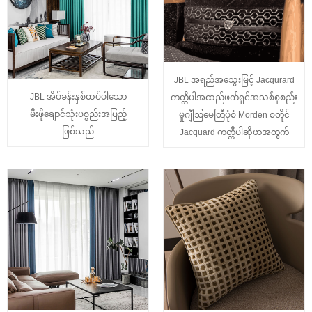
JBL အရည်အသွေးမြင့် Jacqurard
JBL အိပ်ခန်းနှစ်ထပ်ပါသော
ကတ္တီပါအထည်ဖက်ရှင်အသစ်စုစည်း
မီးဖိုချောင်သုံးပစ္စည်းအပြည့်
မှုဂျီဩမေတြီပုံစံ Morden စတိုင်
ဖြစ်သည်
Jacquard ကတ္တီပါဆိုဖာအတွက်